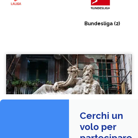
Bundesliga
(2)
Cerchi un
volo per
partecipare