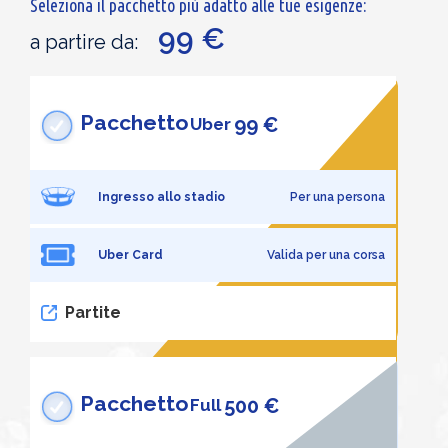
Seleziona il pacchetto più adatto alle tue esigenze:
99 €
a partire da:
Pacchetto
99 €
Uber
Ingresso allo stadio
Per una persona
Uber Card
Valida per una corsa
Partite
Pacchetto
500 €
Full