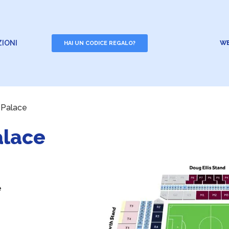
IONI
WE
HAI UN CODICE REGALO?
l Palace
alace
e