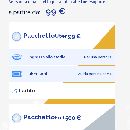
Seleziona il pacchetto più adatto alle tue esigenze:
99 €
a partire da:
Pacchetto
99 €
Uber
Ingresso allo stadio
Per una persona
Uber Card
Valida per una corsa
Partite
Pacchetto
500 €
Full