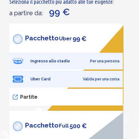
Seleziona il pacchetto più adatto alle tue esigenze:
99 €
a partire da:
Pacchetto
99 €
Uber
Ingresso allo stadio
Per una persona
Uber Card
Valida per una corsa
Partite
Pacchetto
500 €
Full