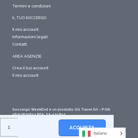
Termini e condizioni
IL TUO SOCCERGO
Il mio account
Informazioni legali
Contatti
AREA AGENZIE
Crea il tuo account
Il mio account
Soccergo WeekEnd è un prodotto GG Travel Srl – P.IVA
06213830653 REA: SA-505893
ACQUISTA
Italiano