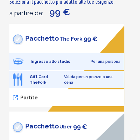
Seleziona il pacchetto più adatto alle tue esigenze:
99 €
a partire da:
Pacchetto
99 €
The Fork
Ingresso allo stadio
Per una persona
Gift Card
Valida per un pranzo o una
TheFork
cena
Partite
Pacchetto
99 €
Uber